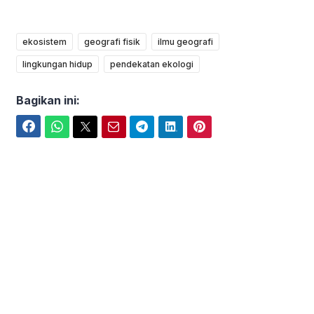
ekosistem
geografi fisik
ilmu geografi
lingkungan hidup
pendekatan ekologi
Bagikan ini:
Facebook
WhatsApp
Twitter
Email
Telegram
LinkedIn
Pinterest