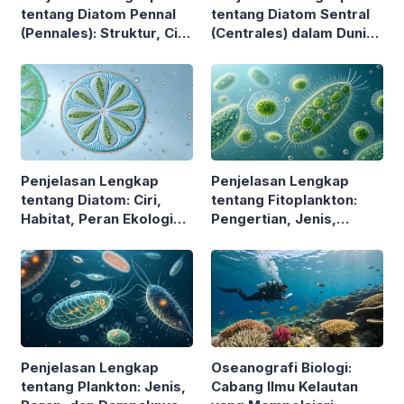
tentang Diatom Pennal
tentang Diatom Sentral
(Pennales): Struktur, Ciri,
(Centrales) dalam Dunia
dan Peranannya dalam
Mikrobiologi
Ekosistem
Penjelasan Lengkap
Penjelasan Lengkap
tentang Diatom: Ciri,
tentang Fitoplankton:
Habitat, Peran Ekologis,
Pengertian, Jenis,
dan Manfaatnya
Fungsi, dan Perannya
dalam Ekosistem
Penjelasan Lengkap
Oseanografi Biologi:
tentang Plankton: Jenis,
Cabang Ilmu Kelautan