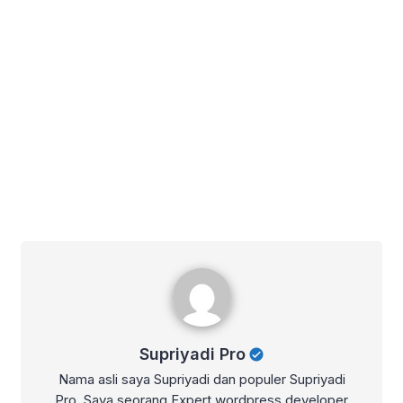
Supriyadi Pro
Supriyadi Pro
Nama asli saya Supriyadi dan populer Supriyadi
Pro. Saya seorang Expert wordpress developer