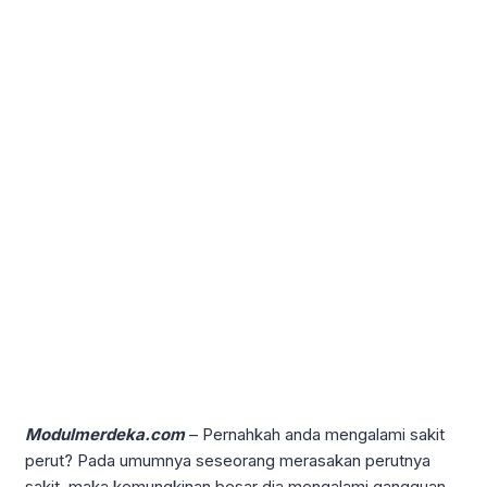
Modulmerdeka.com
– Pernahkah anda mengalami sakit
perut? Pada umumnya seseorang merasakan perutnya
sakit, maka kemungkinan besar dia mengalami gangguan