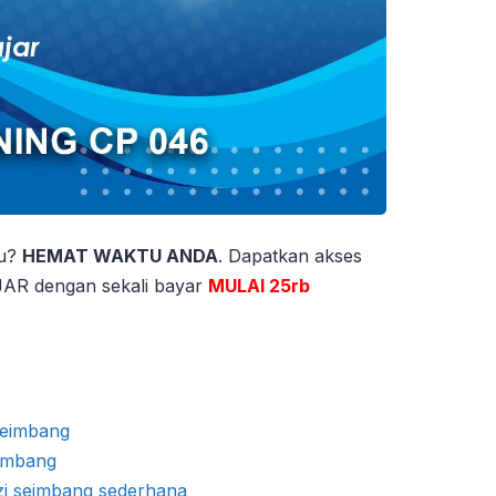
tu?
HEMAT WAKTU ANDA
. Dapatkan akses
 dengan sekali bayar
MULAI 25rb
seimbang
imbang
i seimbang sederhana