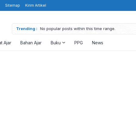
Sitemap
Kirim Artikel
Trending :
No popular posts within this time range.
t Ajar
Bahan Ajar
Buku
PPG
News