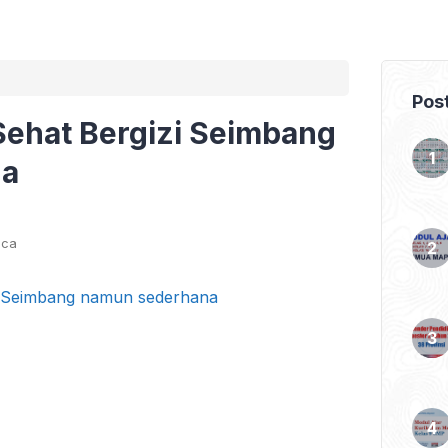
Pos
ehat Bergizi Seimbang
na
aca