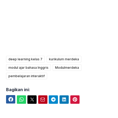
deep learning kelas 7
kurikulum merdeka
modul ajar bahasa Inggris
Modulmerdeka
pembelajaran interaktif
Bagikan ini:
Facebook
WhatsApp
Twitter
Email
Telegram
LinkedIn
Pinterest