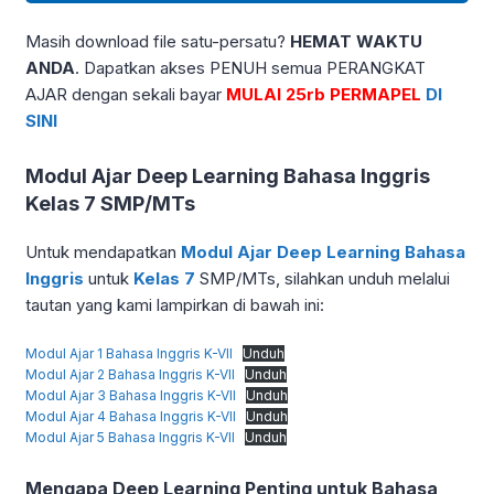
Masih download file satu-persatu?
HEMAT WAKTU
ANDA
. Dapatkan akses PENUH semua PERANGKAT
AJAR dengan sekali bayar
MULAI 25rb PERMAPEL
DI
SINI
Modul Ajar Deep Learning Bahasa Inggris
Kelas 7 SMP/MTs
Untuk mendapatkan
Modul Ajar Deep Learning Bahasa
Inggris
untuk
Kelas 7
SMP/MTs, silahkan unduh melalui
tautan yang kami lampirkan di bawah ini:
Modul Ajar 1 Bahasa Inggris K-VII
Unduh
Modul Ajar 2 Bahasa Inggris K-VII
Unduh
Modul Ajar 3 Bahasa Inggris K-VII
Unduh
Modul Ajar 4 Bahasa Inggris K-VII
Unduh
Modul Ajar 5 Bahasa Inggris K-VII
Unduh
Mengapa Deep Learning Penting untuk Bahasa