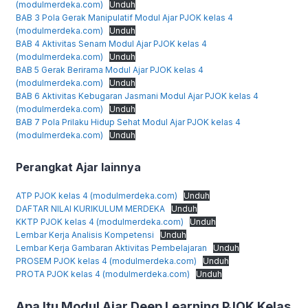
(modulmerdeka.com)
Unduh
BAB 3 Pola Gerak Manipulatif Modul Ajar PJOK kelas 4
(modulmerdeka.com)
Unduh
BAB 4 Aktivitas Senam Modul Ajar PJOK kelas 4
(modulmerdeka.com)
Unduh
BAB 5 Gerak Berirama Modul Ajar PJOK kelas 4
(modulmerdeka.com)
Unduh
BAB 6 Aktivitas Kebugaran Jasmani Modul Ajar PJOK kelas 4
(modulmerdeka.com)
Unduh
BAB 7 Pola Prilaku Hidup Sehat Modul Ajar PJOK kelas 4
(modulmerdeka.com)
Unduh
Perangkat Ajar lainnya
ATP PJOK kelas 4 (modulmerdeka.com)
Unduh
DAFTAR NILAI KURIKULUM MERDEKA
Unduh
KKTP PJOK kelas 4 (modulmerdeka.com)
Unduh
Lembar Kerja Analisis Kompetensi
Unduh
Lembar Kerja Gambaran Aktivitas Pembelajaran
Unduh
PROSEM PJOK kelas 4 (modulmerdeka.com)
Unduh
PROTA PJOK kelas 4 (modulmerdeka.com)
Unduh
Apa Itu Modul Ajar Deep Learning PJOK Kelas