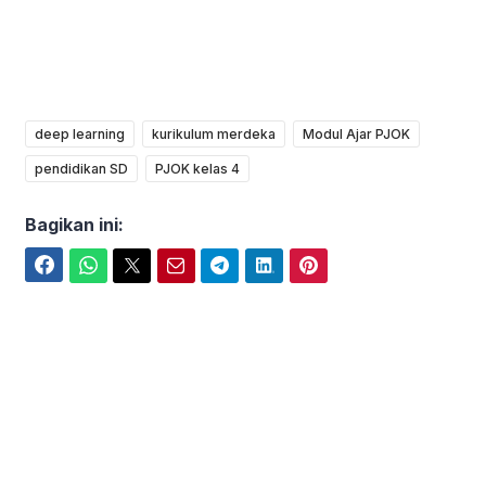
deep learning
kurikulum merdeka
Modul Ajar PJOK
pendidikan SD
PJOK kelas 4
Bagikan ini:
Facebook
WhatsApp
Twitter
Email
Telegram
LinkedIn
Pinterest