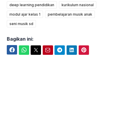
deep learning pendidikan
kurikulum nasional
modul ajar kelas 1
pembelajaran musik anak
seni musik sd
Bagikan ini:
Facebook
WhatsApp
Twitter
Email
Telegram
LinkedIn
Pinterest